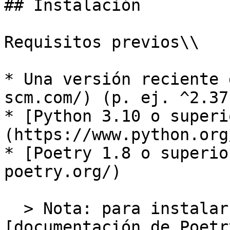
## Instalación

Requisitos previos\\

* Una versión reciente 
scm.com/) (p. ej. ^2.37 
* [Python 3.10 o superi
(https://www.python.org
* [Poetry 1.8 o superio
poetry.org/)

  > Nota: para instalar Poetry consulte la 
[documentación de Poetr