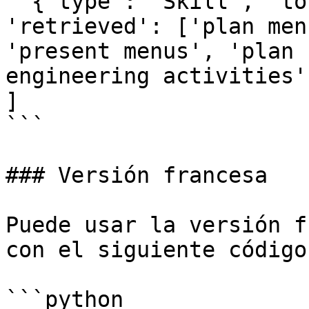
  {'type': 'Skill', 'tokens': 'plan menus', 
'retrieved': ['plan men
'present menus', 'plan 
engineering activities']
]

```

### Versión francesa

Puede usar la versión f
con el siguiente código:
```python
