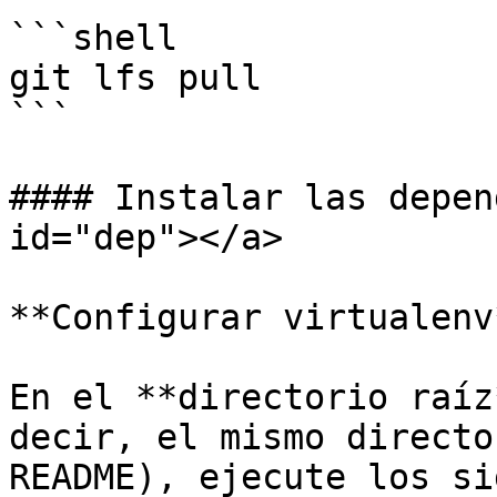
```shell

git lfs pull

```

#### Instalar las depen
id="dep"></a>

**Configurar virtualenv*
En el **directorio raíz
decir, el mismo directo
README), ejecute los si