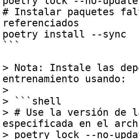
poetry lock --no-update

# Instalar paquetes fal
referenciados

poetry install --sync

```

> Nota: Instale las dep
entrenamiento usando:

>

> ```shell

> # Use la versión de l
especificada en el arch
> poetry lock --no-updat