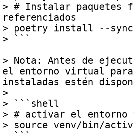
> # Instalar paquetes f
referenciados

> poetry install --sync
> ```

> Nota: Antes de ejecut
el entorno virtual para
instaladas estén dispon
>

> ```shell

> # activar el entorno 
> source venv/bin/activa