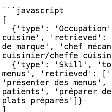
```javascript

[

  {'type': 'Occupation', 'tokens': 'chef de 
cuisine', 'retrieved': 
de marque', 'chef mécan
cuisinier/cheffe cuisin
  {'type': 'Skill', 'tokens': 'planifier les 
menus', 'retrieved': ['
'présenter des menus', 
patients', 'préparer de
plats préparés']}

]
