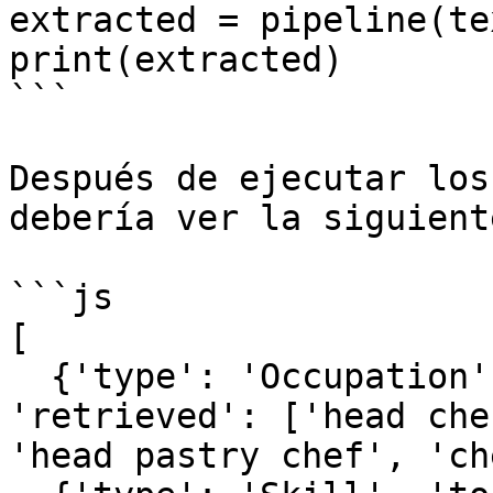
extracted = pipeline(tex
print(extracted)

```

Después de ejecutar los
debería ver la siguient
```js

[

  {'type': 'Occupation', 'tokens': 'Head Chef', 
'retrieved': ['head che
'head pastry chef', 'ch