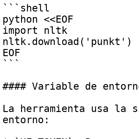
```shell

python <<EOF

import nltk

nltk.download('punkt')

EOF

```

#### Variable de entorn
La herramienta usa la s
entorno:
